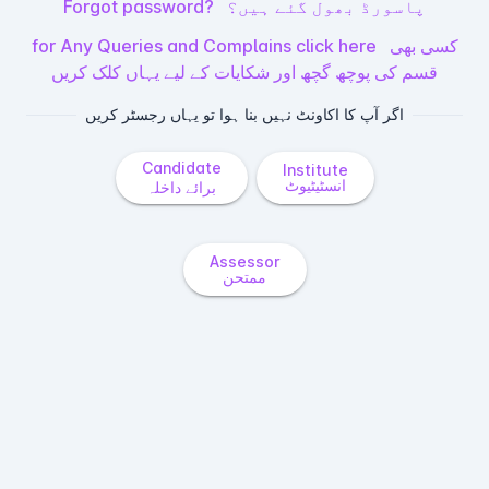
پاسورڈ بھول گئے ہیں؟
Forgot password?
کسی بھی
for Any Queries and Complains click here
قسم کی پوچھ گچھ اور شکایات کے لیے یہاں کلک کریں
اگر آپ کا اکاونٹ نہیں بنا ہوا تو یہاں رجسٹر کریں
Candidate
Institute
انسٹیٹیوٹ
برائے داخلہ
Assessor
ممتحن