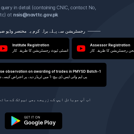
 query in detail (containing CNIC, contact No,
tc) at
nsis@navttc.gov.pk
رجسٹریشن سے پہلے براہ کرم یہ مختصر وڈیو ضرو
Institute Registration
Assessor Registration
حن رجسٹریشن کا طریقہ کار
انسٹی ٹیوٹ رجسٹریشن کا طریقہ کار
ise observation on awarding of trades in PMYSD Batch-1
پی ایم وائی ایس ڈی بیچ-1 میں ٹریڈز دینے پر اعتراض کیسے داخل کیا جائے
اب آپ موبائل ایپ کے زریعے بھی نیوٹک کے ساتھ
GET IT ON
Google Play