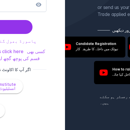
or send us your
Trade applied e
ر دیکھیں
پاسورڈ بھول گئ
Candidate Registration
نیوٹک میں داخلے کا طریقہ کار
 click here
کسی بھی
قسم کی پوچھ گچھ اور
اگر آپ کا اکاونٹ 
How to ra
Institute
انسٹیٹیوٹ
 رجسٹر ہو سکتے
ہیں۔