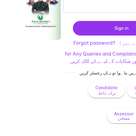
Sign in
Forgot password?
ے ہیں؟
for Any Queries and Complains
 شکایات کے لیے یہاں کلک کریں
نہیں بنا ہوا تو یہاں رجسٹر کریں
Candidate
برائے داخلہ
Assessor
ممتحن