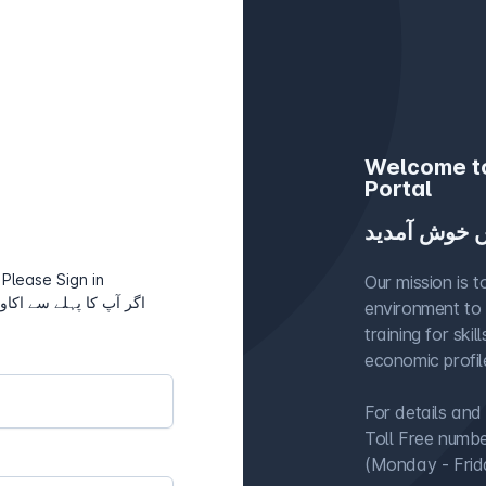
Welcome to
Portal
ں خوش آمدید
Please Sign in
Our mission is 
اگر آپ کا پہلے سے اکاو
environment to 
training for sk
economic profil
For details and
Toll Free num
(Monday - Frid